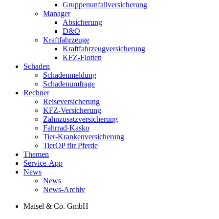
Gruppenunfallversicherung
Manager
Absicherung
D&O
Kraftfahrzeuge
Kraftfahrzeugversicherung
KFZ-Flotten
Schaden
Schadenmeldung
Schadenumfrage
Rechner
Reiseversicherung
KFZ-Versicherung
Zahnzusatzversicherung
Fahrrad-Kasko
Tier-Krankenversicherung
TierOP für Pferde
Themen
Service-App
News
News
News-Archiv
Maisel & Co. GmbH